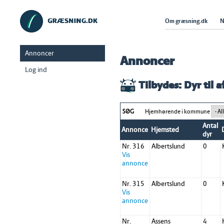
Om græsning.dk
N
Annoncer
Annoncer
Log ind
Tilbydes: Dyr til 
SØG
Hjemhørende i kommune
Antal
Annonce
Hjemsted
dyr
Nr. 316
Albertslund
0
Vis
annonce
Nr. 315
Albertslund
0
Vis
annonce
Nr.
Assens
4