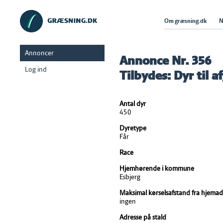
Om græsning.dk
N
Annoncer
Annonce Nr. 356
Log ind
Tilbydes: Dyr til 
Antal dyr
450
Dyretype
Får
Race
Hjemhørende i kommune
Esbjerg
Maksimal kørselsafstand fra hjemad
ingen
Adresse på stald