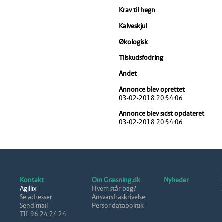
Krav til hegn
Kalveskjul
Økologisk
Tilskudsfodring
Andet
Annonce blev oprettet
03-02-2018 20:54:06
Annonce blev sidst opdateret
03-02-2018 20:54:06
Kontakt
Om Græsning.dk
Nyheder
Agillix
Hvem står bag?
Se adresser
Ansvarsfraskrivelse
Send mail
Persondatapolitik
Tlf. 96 24 24 24