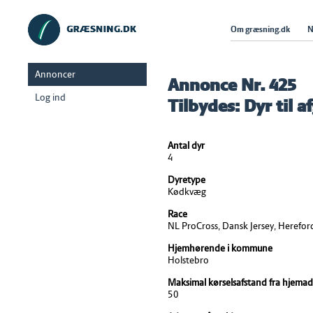
Om græsning.dk
N
Annoncer
Annonce Nr. 425
Log ind
Tilbydes: Dyr til 
Antal dyr
4
Dyretype
Kødkvæg
Race
NL ProCross, Dansk Jersey, Herefor
Hjemhørende i kommune
Holstebro
Maksimal kørselsafstand fra hjemad
50