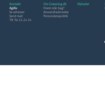
Kontakt
Om Græsning.dk
Nyheder
Agillix
Hvem står bag?
Se adresser
Ansvarsfraskrivelse
Send mail
Persondatapolitik
Tlf. 96 24 24 24