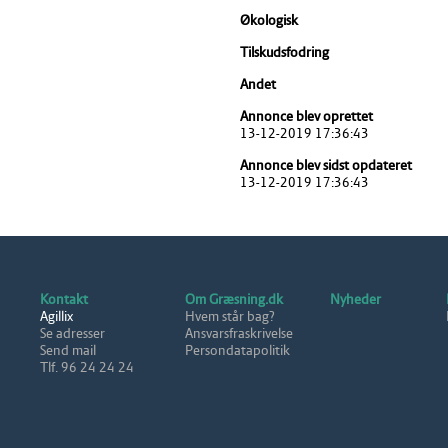
Økologisk
Tilskudsfodring
Andet
Annonce blev oprettet
13-12-2019 17:36:43
Annonce blev sidst opdateret
13-12-2019 17:36:43
Kontakt
Om Græsning.dk
Nyheder
Agillix
Hvem står bag?
Se adresser
Ansvarsfraskrivelse
Send mail
Persondatapolitik
Tlf. 96 24 24 24