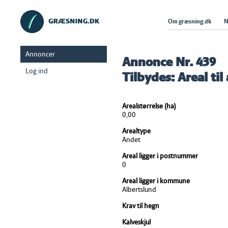
Om græsning.dk
N
Annoncer
Annonce Nr. 439
Log ind
Tilbydes: Areal til
Arealstørrelse (ha)
0,00
Arealtype
Andet
Areal ligger i postnummer
0
Areal ligger i kommune
Albertslund
Krav til hegn
Kalveskjul