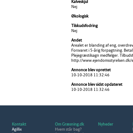
Kalveskjul
Nej
Økologisk
Tilskudsfodring
Nej
Andet
Arealet er blanding af eng, overdr
Forsvaret i 5-årig forpagtning. Beta
Plejegræstilsagn medfølger. Tilbudsf
http://www.ejendomsstyrelsen.dk
Annonce blev oprettet
10-10-2018 11:32:46
Annonce blev sidst opdateret
10-10-2018 11:32:46
Kontakt
Om Græsning.dk
Nyheder
Agillix
Hvem står bag?