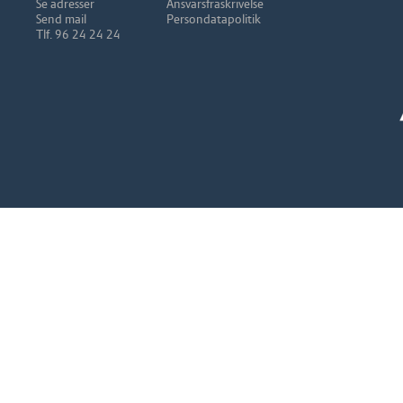
Se adresser
Ansvarsfraskrivelse
Send mail
Persondatapolitik
Tlf. 96 24 24 24