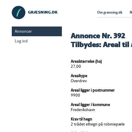
Om græsning.dk
N
Annoncer
Annonce Nr. 392
Log ind
Tilbydes: Areal til
Arealstørrelse (ha)
27,00
Arealtype
Overdrev
Areal ligger i postnummer
9900
Areal ligger i kommune
Frederikshavn
Krav til hegn
2 trådet elhegn på robiniepæle