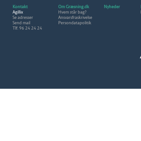
Kontakt
Om Græsning.dk
Nyheder
Agillix
Hvem står bag?
Se adresser
Ansvarsfraskrivelse
Send mail
Persondatapolitik
Tlf. 96 24 24 24