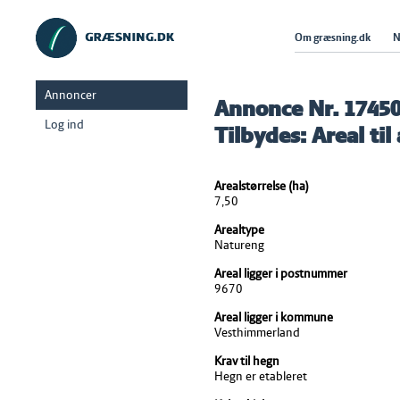
Om græsning.dk
N
Annoncer
Annonce Nr. 1745
Log ind
Tilbydes: Areal til
Arealstørrelse (ha)
7,50
Arealtype
Natureng
Areal ligger i postnummer
9670
Areal ligger i kommune
Vesthimmerland
Krav til hegn
Hegn er etableret