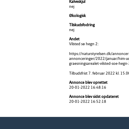
Kalveskjul
nej
Økologisk
Tilskudsfodring
nej
Andet
Vilsted sø hegn 2:
https://naturstyrelsen.dk/annonceri
annonceringer/2022/januar/him-ud
graesningsarealet-vilsted-soe-hegn-
Tilbudsfrist 7. februar 2022 kl. 15.0
Annonce blev oprettet
20-01-2022 16:48:16
Annonce blev sidst opdateret
20-01-2022 16:52:18