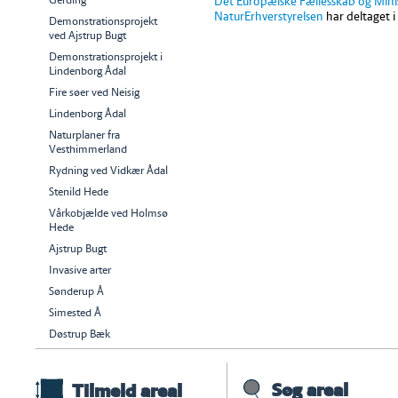
Det Europæiske Fællesskab og Minist
NaturErhverstyrelsen
har deltaget i
Demonstrationsprojekt
ved Ajstrup Bugt
Demonstrationsprojekt i
Lindenborg Ådal
Fire søer ved Neisig
Lindenborg Ådal
Naturplaner fra
Vesthimmerland
Rydning ved Vidkær Ådal
Stenild Hede
Vårkobjælde ved Holmsø
Hede
Ajstrup Bugt
Invasive arter
Sønderup Å
Simested Å
Døstrup Bæk
Søg areal
Tilmeld areal