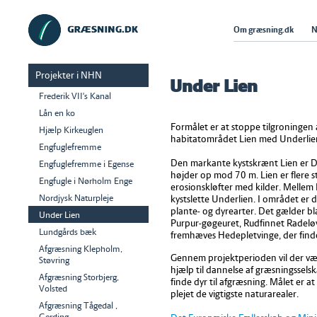
Om græsning.dk
N
Projekter i NHN
Under Lien
Frederik VII's Kanal
Lån en ko
Formålet er at stoppe tilgroningen 
Hjælp Kirkeuglen
habitatområdet Lien med Underlie
Engfuglefremme
Den markante kystskrænt Lien er 
Engfuglefremme i Egense
højder op mod 70 m. Lien er flere 
Engfugle i Nørholm Enge
erosionskløfter med kilder. Mellem
Nordjysk Naturpleje
kystslette Underlien. I området er 
plante- og dyrearter. Det gælder b
Under Lien
Purpur-gøgeuret, Rudfinnet Radelø
Lundgårds bæk
fremhæves Hedepletvinge, der finde
Afgræsning Klepholm,
Gennem projektperioden vil der vær
Støvring
hjælp til dannelse af græsningsselsk
Afgræsning Storbjerg,
finde dyr til afgræsning. Målet er a
Volsted
plejet de vigtigste naturarealer.
Afgræsning Tågedal ,
Gerding