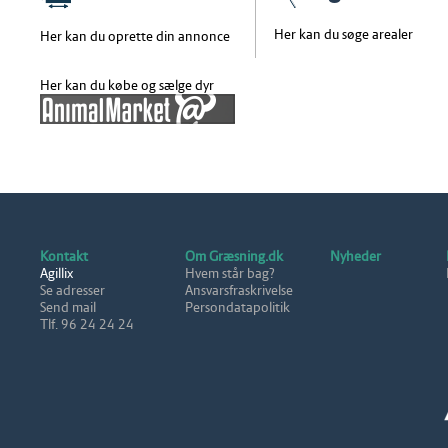
Her kan du søge arealer
Her kan du oprette din annonce
Her kan du købe og sælge dyr
Kontakt
Om Græsning.dk
Nyheder
Agillix
Hvem står bag?
Se adresser
Ansvarsfraskrivelse
Send mail
Persondatapolitik
Tlf. 96 24 24 24