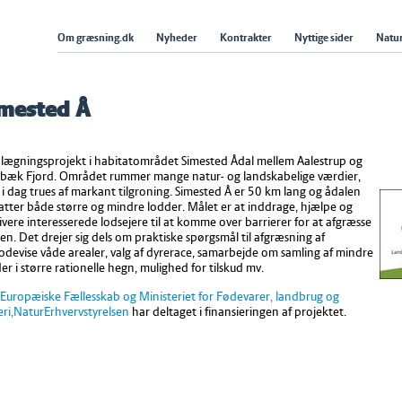
Om græsning.dk
Nyheder
Kontrakter
Nyttige sider
Natur
mested Å
lægningsprojekt i habitatområdet Simested Ådal mellem Aalestrup og
rbæk Fjord. Området rummer mange natur- og landskabelige værdier,
i dag trues af markant tilgroning. Simested Å er 50 km lang og ådalen
tter både større og mindre lodder. Målet er at inddrage, hjælpe og
vere interesserede lodsejere til at komme over barrierer for at afgræsse
en. Det drejer sig dels om praktiske spørgsmål til afgræsning af
odevise våde arealer, valg af dyrerace, samarbejde om samling af mindre
er i større rationelle hegn, mulighed for tilskud mv.
Europæiske Fællesskab og Ministeriet for Fødevarer, landbrug og
eri,NaturErhvervstyrelsen
har deltaget i finansieringen af projektet.