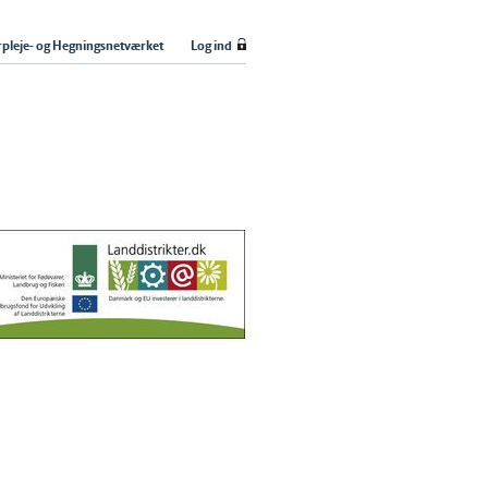
pleje- og Hegningsnetværket
Log ind