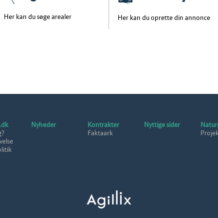
Her kan du søge arealer
Her kan du oprette din annonce
.dk
Nyheder
Kontrakter
Nyttige sider
Natur
g?
Faktaark
Proje
velse
itik