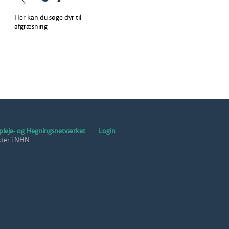
Her kan du søge dyr til
afgræsning
pleje- og Hegningsnetværket
Login
kter i NHN