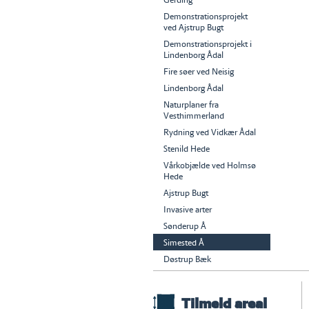
Demonstrationsprojekt
ved Ajstrup Bugt
Demonstrationsprojekt i
Lindenborg Ådal
Fire søer ved Neisig
Lindenborg Ådal
Naturplaner fra
Vesthimmerland
Rydning ved Vidkær Ådal
Stenild Hede
Vårkobjælde ved Holmsø
Hede
Ajstrup Bugt
Invasive arter
Sønderup Å
Simested Å
Døstrup Bæk
Tilmeld areal