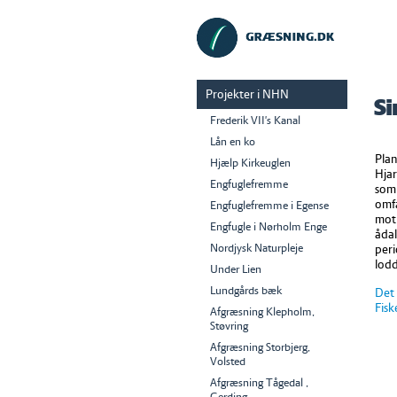
Projekter i NHN
Si
Frederik VII's Kanal
Lån en ko
Plan
Hjælp Kirkeuglen
Hja
Engfuglefremme
som 
omfa
Engfuglefremme i Egense
moti
Engfugle i Nørholm Enge
ådal
Nordjysk Naturpleje
peri
lodd
Under Lien
Lundgårds bæk
Det 
Fisk
Afgræsning Klepholm,
Støvring
Afgræsning Storbjerg,
Volsted
Afgræsning Tågedal ,
Gerding