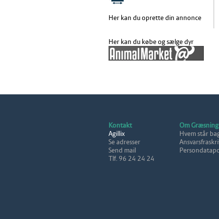
Her kan du oprette din annonce
Her kan du købe og sælge dyr
Kontakt
Om Græsning
Agillix
Hvem står ba
Se adresser
Ansvarsfraskri
Send mail
Persondatapol
Tlf. 96 24 24 24