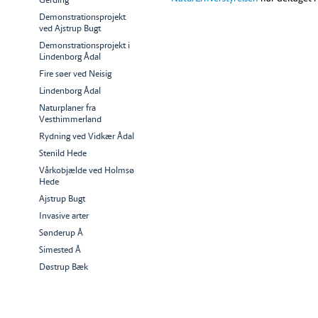
Demonstrationsprojekt
ved Ajstrup Bugt
Demonstrationsprojekt i
Lindenborg Ådal
Fire søer ved Neisig
Lindenborg Ådal
Naturplaner fra
Vesthimmerland
Rydning ved Vidkær Ådal
Stenild Hede
Vårkobjælde ved Holmsø
Hede
Ajstrup Bugt
Invasive arter
Sønderup Å
Simested Å
Døstrup Bæk