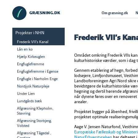
Om græsning.dk
N
Projekter i NHN
Frederik VII's Kana
Frederik VII's Kanal
Lån en ko
Området omkring Frederik VIIs ka
Hjælp Kirkeuglen
kulturhistoriske værdier, som i dag t
Engfuglefremme
Gennem etablering af hegn, forbedre
Engfuglefremme i Egense
lodsejere, Limfjordsmuseet, Vest
Engfugle i Nørholm Enge
Landboforeningen Agri Nord sikre 
bevidstgøre de kulturhistoriske vær
Nordjysk Naturpleje
hegning og dertil hørende afgræsni
Under Lien
når dyrene føres over en renoveret
Lundgårds bæk
arealer.
Afgræsning Klepholm,
Projektet bygger på åbenhed, frivill
Støvring
projektet optimale realiseringsmuli
Afgræsning Storbjerg,
Volsted
Aage V. Jensen Naturfond, Vesthi
Europæiske Fællesskab og Ministerie
Afgræsning Tågedal ,
NaturErhverstyrelsen
har deltaget i
Gerding