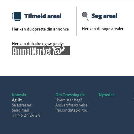
Søg areal
Tilmeld areal
Her kan du søge arealer
Her kan du oprette din annonce
Her kan du købe og sælge dyr
Kontakt
Om Græsning.dk
Nyheder
Agillix
Hvem står bag?
Se adresser
Ansvarsfraskrivelse
Send mail
Persondatapolitik
Tlf. 96 24 24 24