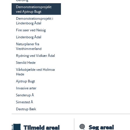
Demonstrationsprojekt
ved Ajstrup Bugt
Demonstrationsprojekt i
Lindenborg Ådal
Fire søer ved Neisig
Lindenborg Ådal
Naturplaner fra
Vesthimmerland
Rydning ved Vidkær Ådal
Stenild Hede
Vårkobjælde ved Holmsø
Hede
Ajstrup Bugt
Invasive arter
Sønderup Å
Simested Å
Døstrup Bæk
Søg areal
Tilmeld areal