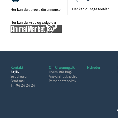
Her kan du søge arealer
Her kan du oprette din annonce
Her kan du købe og sælge dyr
Kontakt
Om Græsning.dk
Nyheder
Agillix
Hvem står bag?
Se adresser
Ansvarsfraskrivelse
Send mail
Persondatapolitik
Tlf. 96 24 24 24