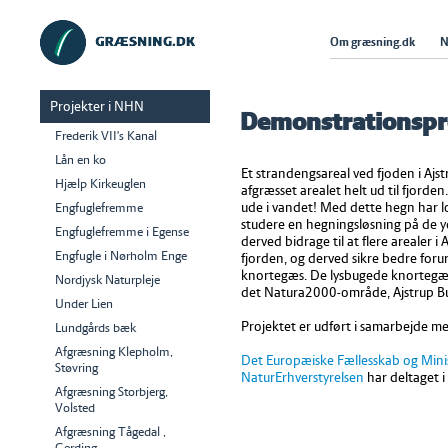
Om græsning.dk
N
Projekter i NHN
Demonstrationspro
Frederik VII's Kanal
Lån en ko
Et strandengsareal ved fjoden i Ajs
Hjælp Kirkeuglen
afgræsset arealet helt ud til fjorden
ude i vandet! Med dette hegn har l
Engfuglefremme
studere en hegningsløsning på de yd
Engfuglefremme i Egense
derved bidrage til at flere arealer i 
Engfugle i Nørholm Enge
fjorden, og derved sikre bedre for
knortegæs. De lysbugede knortegæs
Nordjysk Naturpleje
det Natura2000-område, Ajstrup B
Under Lien
Projektet er udført i samarbejde 
Lundgårds bæk
Afgræsning Klepholm,
Det Europæiske Fællesskab og Minist
Støvring
NaturErhverstyrelsen
har deltaget i
Afgræsning Storbjerg,
Volsted
Afgræsning Tågedal ,
Gerding