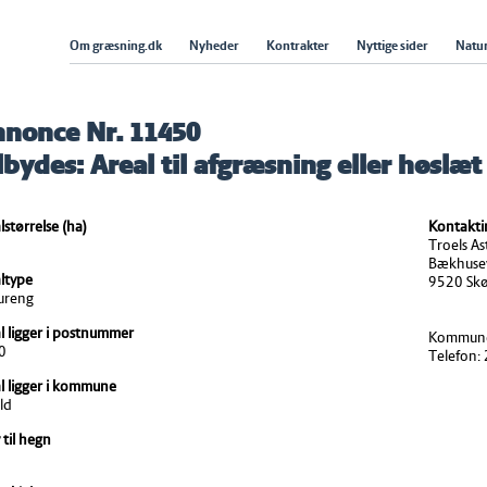
Om græsning.dk
Nyheder
Kontrakter
Nyttige sider
Natur
nonce Nr. 11450
lbydes: Areal til afgræsning eller høslæt
lstørrelse (ha)
Kontakti
0
Troels As
Bækhusev
ltype
9520 Skø
ureng
l ligger i postnummer
Kommune
0
Telefon
l ligger i kommune
ld
 til hegn