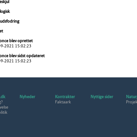
eskjul
ogisk
kudsfodring
et
nce blev oprettet
09-2021 15:02:23
nce blev sidst opdateret
09-2021 15:02:23
.dk
Nyheder
Kontrakter
Nyttige sider
Natur
g?
Faktaark
Proje
velse
itik