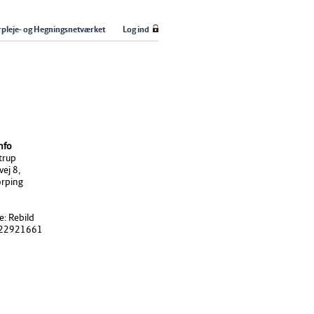
pleje- og Hegningsnetværket
Log ind
nfo
trup
ej 8,
rping
: Rebild
: 22921661