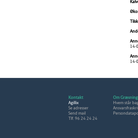
Kalv
Økol
Tils
And
Anno
14-
Anno
14-
Kontakt
Om Græsning
Agillix
Hvem står ba
Se adresser
Ansvarsfraskri
Send mail
Persondatapol
Tlf. 96 24 24 24