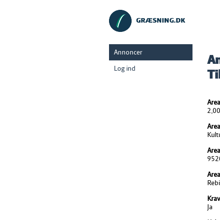
Annoncer
An
Log ind
Ti
Area
2,0
Area
Kult
Area
952
Area
Rebi
Krav
Ja