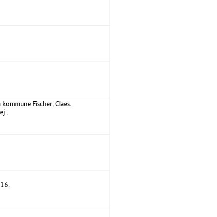
 kommune Fischer, Claes.
j ,
 16,