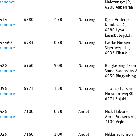
 annonce
Naldtangvej 9,
6200 Aabenraa
 414
6880
4,50
Natureng
Kjeld Andersen
 annonce
Knudevej 2,
6880 Lyne
kasa@bbsyd.dk
 47460
6933
0,50
Natureng
Lærke Nielsen
 annonce
Skjernvej 111,
6933 Kibæk
 420
6960
9,00
Natureng
Ringkøbing-Skjern
 annonce
Smed Sørensens Ve
6950 Ringkøbing
 396
6971
1,50
Natureng
Thomas Larsen
 annonce
Holstebrovej 30,
6971 Spjald
 426
7100
0,70
Andet
Nick Halvorsen
 annonce
Arne Poulsens Vej
7100 Vejle
 326
7160
1,00
Andet
Niklas Sørensen