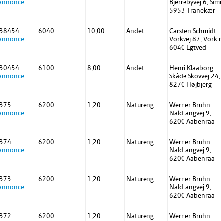
 annonce
Bjerrebyvej 6, Si
5953 Tranekær
 38454
6040
10,00
Andet
Carsten Schmidt
 annonce
Vorkvej 87, Vork 
6040 Egtved
 30454
6100
8,00
Andet
Henri Klaaborg
 annonce
Skåde Skovvej 24,
8270 Højbjerg
 375
6200
1,20
Natureng
Werner Bruhn
 annonce
Naldtangvej 9,
6200 Aabenraa
 374
6200
1,20
Natureng
Werner Bruhn
 annonce
Naldtangvej 9,
6200 Aabenraa
 373
6200
1,20
Natureng
Werner Bruhn
 annonce
Naldtangvej 9,
6200 Aabenraa
 372
6200
1,20
Natureng
Werner Bruhn