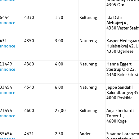
4305 Orø
 6444
4330
1,50
Kultureng
Ida Dyhr
 annonce
Alehøjvej 4 ,
4330 Vester Saab
 431
4350
3,00
Natureng
Kasper Hedegaar
 annonce
Hulebækvej 42, 
4350 Ugerløse
 11449
4360
4,00
Natureng
Hanne Eggert
 annonce
Stestrup Old 22,
4360 Kirke Eskils
 33454
4540
6,00
Natureng
Jeppe Sandahl
 annonce
Kalundborgvej 35
4000 Roskilde
 21454
4600
25,00
Kultureng
Anja Eberhardt
 annonce
Torvet 1 ,
4600 Køge
 35454
4621
2,50
Andet
Susanne Lorenze