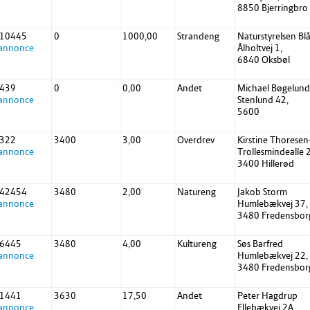
8850 Bjerringbro
 10445
0
1000,00
Strandeng
Naturstyrelsen B
 annonce
Ålholtvej 1,
6840 Oksbøl
 439
0
0,00
Andet
Michael Bøgelund
 annonce
Stenlund 42,
5600
 322
3400
3,00
Overdrev
Kirstine Thoresen
 annonce
Trollesmindealle
3400 Hillerød
 42454
3480
2,00
Natureng
Jakob Storm
 annonce
Humlebækvej 37,
3480 Fredensbor
 6445
3480
4,00
Kultureng
Søs Barfred
 annonce
Humlebækvej 22,
3480 Fredensbor
 1441
3630
17,50
Andet
Peter Hagdrup
 annonce
Ellebækvej 2A,