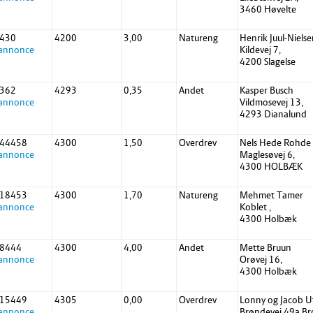
3460 Høvelte
 430
4200
3,00
Natureng
Henrik Juul-Niels
 annonce
Kildevej 7,
4200 Slagelse
 362
4293
0,35
Andet
Kasper Busch
 annonce
Vildmosevej 13,
4293 Dianalund
 44458
4300
1,50
Overdrev
Nels Hede Rohde
 annonce
Maglesøvej 6,
4300 HOLBÆK
 18453
4300
1,70
Natureng
Mehmet Tamer
 annonce
Koblet ,
4300 Holbæk
 8444
4300
4,00
Andet
Mette Bruun
 annonce
Orøvej 16,
4300 Holbæk
 15449
4305
0,00
Overdrev
Lonny og Jacob U
 annonce
Brøndevej 49a Br