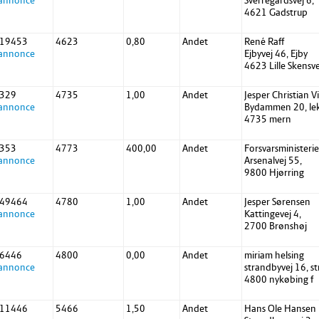
 annonce
Sverregårdsvej 6,
4621 Gadstrup
 19453
4623
0,80
Andet
René Raff
 annonce
Ejbyvej 46, Ejby
4623 Lille Skensv
 329
4735
1,00
Andet
Jesper Christian V
 annonce
Bydammen 20, le
4735 mern
 353
4773
400,00
Andet
Forsvarsministeri
 annonce
Arsenalvej 55,
9800 Hjørring
 49464
4780
1,00
Andet
Jesper Sørensen
 annonce
Kattingevej 4,
2700 Brønshøj
 6446
4800
0,00
Andet
miriam helsing
 annonce
strandbyvej 16, s
4800 nykøbing f
 11446
5466
1,50
Andet
Hans Ole Hansen