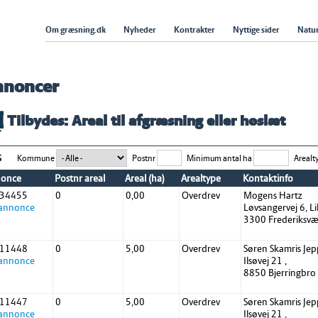
Om græsning.dk
Nyheder
Kontrakter
Nyttige sider
Natur
nnoncer
Tilbydes: Areal til afgræsning eller høslæt
G
Kommune
Postnr
Minimum antal ha
Arealt
once
Postnr areal
Areal (ha)
Arealtype
Kontaktinfo
 34455
0
0,00
Overdrev
Mogens Hartz
 annonce
Løvsangervej 6, L
3300 Frederiksvæ
 11448
0
5,00
Overdrev
Søren Skamris Je
 annonce
Ilsøvej 21 ,
8850 Bjerringbro
 11447
0
5,00
Overdrev
Søren Skamris Je
 annonce
Ilsøvej 21 ,