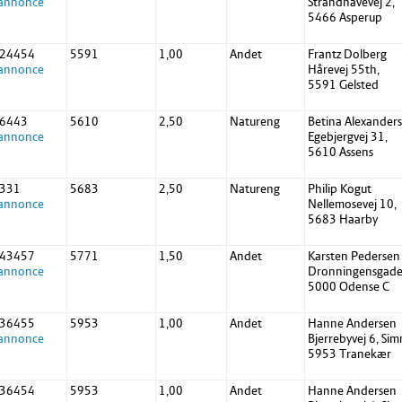
 annonce
Strandhavevej 2,
5466 Asperup
 24454
5591
1,00
Andet
Frantz Dolberg
 annonce
Hårevej 55th,
5591 Gelsted
 6443
5610
2,50
Natureng
Betina Alexander
 annonce
Egebjergvej 31,
5610 Assens
 331
5683
2,50
Natureng
Philip Kogut
 annonce
Nellemosevej 10,
5683 Haarby
 43457
5771
1,50
Andet
Karsten Pedersen
 annonce
Dronningensgade 4
5000 Odense C
 36455
5953
1,00
Andet
Hanne Andersen
 annonce
Bjerrebyvej 6, Si
5953 Tranekær
 36454
5953
1,00
Andet
Hanne Andersen