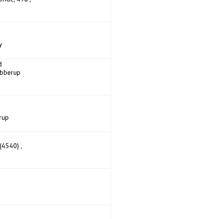
y
d
Ubberup
trup
(4540) ,
n