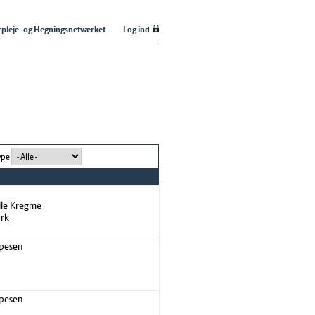
pleje- og Hegningsnetværket
Log ind
ype
ille Kregme
rk
ppesen
ppesen