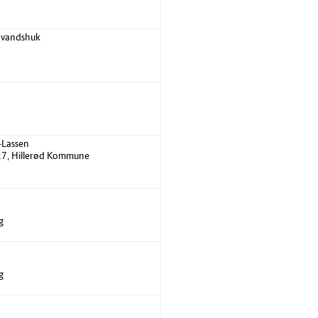
låvandshuk
-Lassen
 27, Hillerød Kommune
g
g