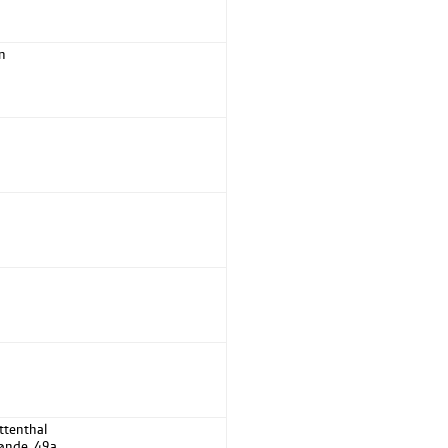
en
ttenthal
ønde, 49a ,