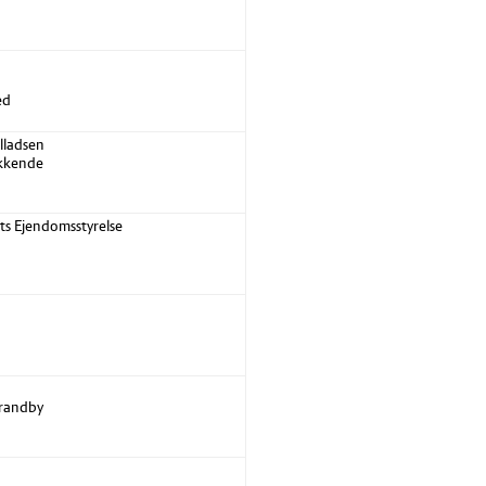
ed
illadsen
kkende
ets Ejendomsstyrelse
trandby