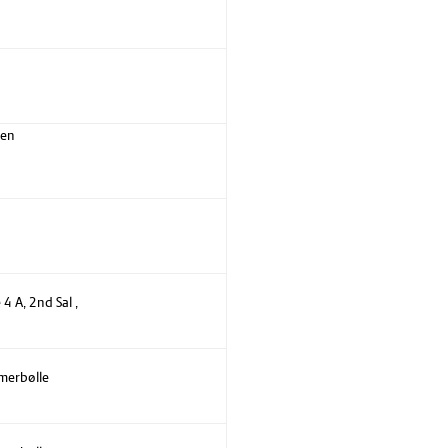
sen
 A, 2nd Sal ,
mmerbølle